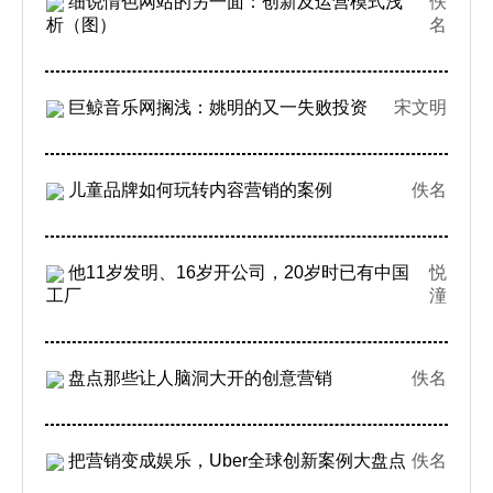
细说情色网站的另一面：创新及运营模式浅
佚
析（图）
名
巨鲸音乐网搁浅：姚明的又一失败投资
宋文明
儿童品牌如何玩转内容营销的案例
佚名
他11岁发明、16岁开公司，20岁时已有中国
悦
工厂
潼
盘点那些让人脑洞大开的创意营销
佚名
把营销变成娱乐，Uber全球创新案例大盘点
佚名