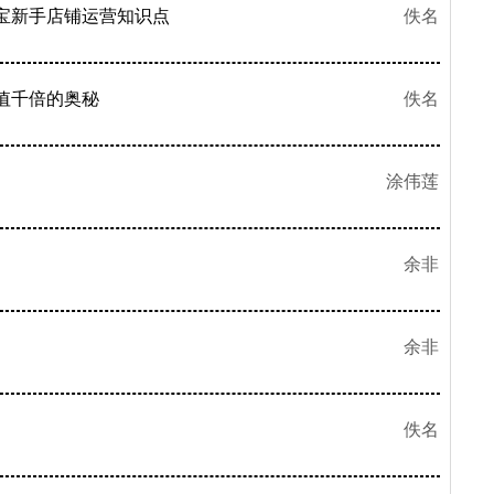
宝新手店铺运营知识点
佚名
价值千倍的奥秘
佚名
涂伟莲
余非
余非
佚名