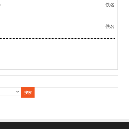
n
佚名
佚名