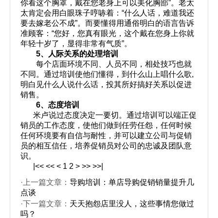
你看这个胸罩，戴在您老身上可以美化胸部
”
。老太
太肯定会用白眼珠子哼哧着：
“
什么人话，难道我还
要去嫁老公不成
”
。而要懂得用通俗明白的语言告诉
准顾客：
“
您好，您真有眼光，这个戴在您身上你就
年轻十岁了，显得非常有气质
”
。
5
、人际关系的处理培训
每个店面环境不同、人员不同，相处技巧也就
不同。通过培训使他们懂得，到什么山上唱什么歌
,
明白见什么人说什么话，投其所好搞好关系以促进
销售。
6
、态度培训
米卢说过态度决定一要切。通过培训可以端正促
销员的工作态度，使他们做到任劳任怨，任何时候
任何环境要有自信与耐性，并可以建立公司与促销
员的相互信任，培养促销员对公司的忠诚及团队意
识。
|<<
<<
<
1
2
>
>>
>>|
·上一篇文章：
导购培训：单店导购促销销量提升几
点谈
·下一篇文章：
天天抱怨店里没人，这些事情您做过
吗？