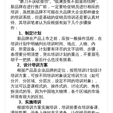
“
磨刀不误砍柴功
”
。
“
临渊羡鱼不如退而结网
”
。
新品牌在进行推广前，一定要给促销员进行相应的
培训，虽然新品牌不可能在大品牌大企业那样健全
的培训系统，但是基础的促销员培训还是要认真对
待。其培训笔者认为应根据有如下几个步骤操
作：
1
、制定计划
新品牌在产品上市之前，应按一般操作流程，在
培训计划中明确列出培训时间、地点、人物、内
容、所需设备。计划要有详尽的文字说明、步骤，
条理要分明清楚，突出培训计划的重点，不要眉毛
胡子一把抓，最后什么也没有抓着。
2
、设计培训方案
根据产品及企业品牌的定位，按照培训计划设计
培训方案，可按不同培训对象设定培训方法（如可
分片、分区域、分层次，设定不同的培训对象）。
方法可以是课程式的、操作式的、讨论式的、角色
扮演式的等。因为中国地大物博，各个区域的市场
环境有很大的区别。
3
、实施培训
根据培训方案实施培训，培训前要在培训备课、
课间氛围、设备上做好充足准备，让促销员能有一