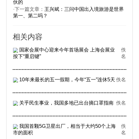
伙的
·下一篇文章：
王兴斌：三问中国出入境旅游是世界
第一、第二吗？
相关内容
国家会展中心迎来今年首场展会 上海会展业
佚
按下“重启键”
名
10年来最长的五一假期，今年“五一”连休5天
佚名
关乎民生事业，我国多地已出台摘口罩指南
佚名
我国首颗5G卫星出厂，相当于大约50个上海
佚
市的面积
名